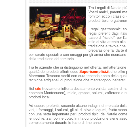
Tra i regali di Natale più
Vostri amici, parenti ma
fornitori ecco i classici 
prodotti tipici e gatron
I regali gastronomici son
regali preferiti dagli ital
tasso di ''riciclo'', per l
stile di vita attento alla
tradizione a tavola che
preparazione fai da te d
per serate speciali o con omaggi per gli amici che ricordano 
della tradizione del territorio.
Tra le aziende che si distinguono nell'offerta, nell'attenzione 
qualità dei prodotti offerti ecco
Saporisemplici.it
che offre p
Maremma Toscana scelti con cura tenendo conto della quali
tecniche artigianali di produzione che mantengono inalterati i
Sul
sito
troviamo un'offerta decisamente valida: cestini di nata
rinomato Montecucco), miele, grappe, salumi, zafferano e nu
prodotti locali.
Ad essere preferiti, secondo alcune indagini di mercato della 
vini, i formaggi, i salumi, gli oli di oliva e legumi, frutta secc
con una netta impennata per i prodotti tipici del Natale come
lenticchie, zamponi e cotechini la cui produzione viene asso
completamente durante le feste di fine anno.