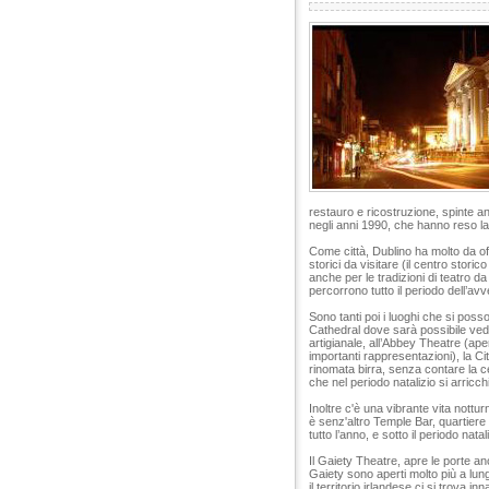
restauro e ricostruzione, spinte 
negli anni 1990, che hanno reso la 
Come città, Dublino ha molto da offr
storici da visitare (il centro stor
anche per le tradizioni di teatro 
percorrono tutto il periodo dell’avve
Sono tanti poi i luoghi che si poss
Cathedral dove sarà possibile ved
artigianale, all’Abbey Theatre (ap
importanti rappresentazioni), la City
rinomata birra, senza contare la c
che nel periodo natalizio si arricchi
Inoltre c'è una vibrante vita nottur
è senz'altro Temple Bar, quartiere 
tutto l’anno, e sotto il periodo nat
Il Gaiety Theatre, apre le porte an
Gaiety sono aperti molto più a lungo
il territorio irlandese ci si trova i