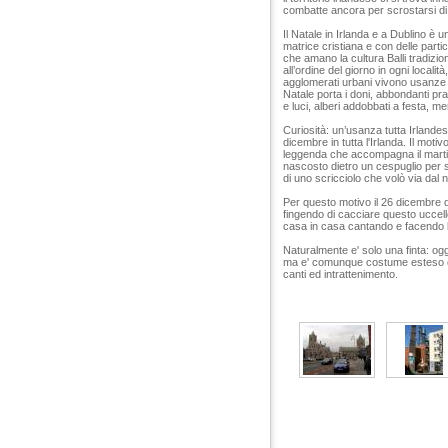
combatte ancora per scrostarsi di
Il Natale in Irlanda e a Dublino è 
matrice cristiana e con delle partico
che amano la cultura Balli tradizio
all’ordine del giorno in ogni localit
agglomerati urbani vivono usanze 
Natale porta i doni, abbondanti pra
e luci, alberi addobbati a festa, merc
Curiosità: un’usanza tutta Irlandese
dicembre in tutta l'Irlanda. Il moti
leggenda che accompagna il martirio
nascosto dietro un cespuglio per s
di uno scricciolo che volò via dal 
Per questo motivo il 26 dicembre d
fingendo di cacciare questo uccello
casa in casa cantando e facendo l
Naturalmente e' solo una finta: og
ma e' comunque costume esteso c
canti ed intrattenimento.