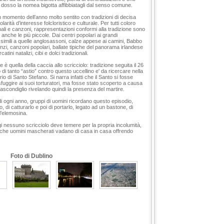
 dosso la nomea bigotta affibbiatagli dal senso comune.
un momento dell’anno molto sentito con tradizioni di decisa
larità d’interesse folcloristico e culturale. Per tutti coloro
nali e canzoni, rappresentazioni conformi alla tradizione sono
à, anche le più piccole. Dai centri popolari ai grandi
simili a quelle anglosassoni, calze appese ai camini, Babbo
nzi, canzoni popolari, ballate tipiche del panorama irlandese
atini natalizi, cibi e dolci tradizionali.
 è quella della caccia allo scricciolo: tradizione seguita il 26
vo di tanto “astio” contro questo uccellino e' da ricercare nella
 di Santo Stefano. Si narra infatti che il Santo si fosse
fuggire ai suoi torturatori, ma fosse stato scoperto a causa
nascondiglio rivelando quindi la presenza del martire.
i ogni anno, gruppi di uomini ricordano questo episodio,
, di catturarlo e poi di portarlo, legato ad un bastone, di
’elemosina.
gi nessuno scricciolo deve temere per la propria incolumità,
he uomini mascherati vadano di casa in casa offrendo
Foto di Dublino