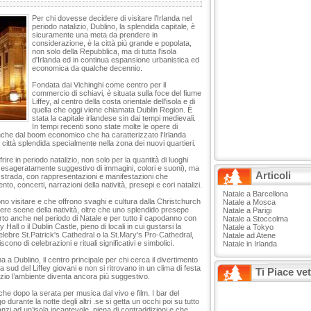
Per chi dovesse decidere di visitare l’Irlanda nel
periodo natalizio, Dublino, la splendida capitale, è
sicuramente una meta da prendere in
considerazione, è la città più grande e popolata,
non solo della Repubblica, ma di tutta l'isola
d'Irlanda ed in continua espansione urbanistica ed
economica da qualche decennio.
Fondata dai Vichinghi come centro per il
commercio di schiavi, è situata sulla foce del fiume
Liffey, al centro della costa orientale dell'isola e di
quella che oggi viene chiamata Dublin Region. È
stata la capitale irlandese sin dai tempi medievali.
In tempi recenti sono state molte le opere di
anche dal boom economico che ha caratterizzato l'Irlanda
città splendida specialmente nella zona dei nuovi quartieri.
ire in periodo natalizio, non solo per la quantità di luoghi
ico esageratamente suggestivo di immagini, colori e suoni), ma
Articoli
da strada, con rappresentazioni e manifestazioni che
nto, concerti, narrazioni della natività, presepi e cori natalizi.
Natale a Barcellona
ono visitare e che offrono svaghi e cultura dalla Christchurch
Natale a Mosca
ere scene della natività, oltre che uno splendido presepe
Natale a Parigi
erto anche nel periodo di Natale e per tutto il capodanno con
Natale a Stoccolma
 Hall o il Dublin Castle, pieno di locali in cui gustarsi la
Natale a Tokyo
elebre St.Patrick's Cathedral o la St.Mary's Pro-Cathedral,
Natale ad Atene
scono di celebrazioni e rituali significativi e simbolici.
Natale in Irlanda
na a Dublino, il centro principale per chi cerca il divertimento
a sud del Liffey giovani e non si ritrovano in un clima di festa
Ti Piace ve
alizio l’ambiente diventa ancora più suggestivo.
che dopo la serata per musica dal vivo e film. I bar del
 durante la notte degli altri .se si getta un occhi poi su tutto
nnanzi ad un’isola incantevole, piena di contraddizioni e che