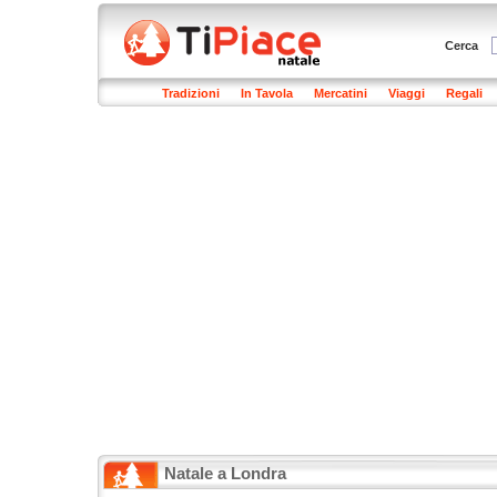
Cerca
Tradizioni
In Tavola
Mercatini
Viaggi
Regali
Natale a Londra