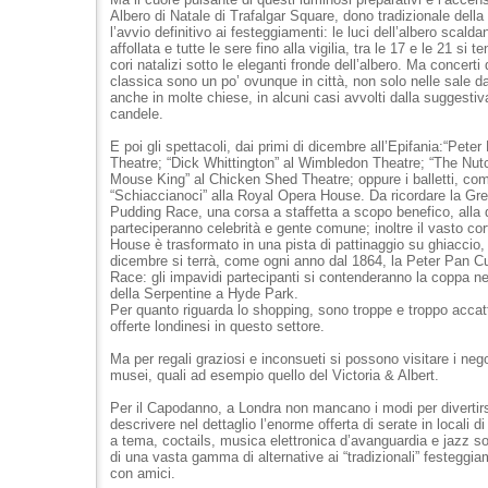
Albero di Natale di Trafalgar Square, dono tradizionale dell
l’avvio definitivo ai festeggiamenti: le luci dell’albero scalda
affollata e tutte le sere fino alla vigilia, tra le 17 e le 21 si
cori natalizi sotto le eleganti fronde dell’albero. Ma concert
classica sono un po’ ovunque in città, non solo nelle sale 
anche in molte chiese, in alcuni casi avvolti dalla suggestiv
candele.
E poi gli spettacoli, dai primi di dicembre all’Epifania:“Pet
Theatre; “Dick Whittington” al Wimbledon Theatre; “The Nut
Mouse King” al Chicken Shed Theatre; oppure i balletti, com
“Schiaccianoci” alla Royal Opera House. Da ricordare la Gr
Pudding Race, una corsa a staffetta a scopo benefico, alla 
parteciperanno celebrità e gente comune; inoltre il vasto cor
House è trasformato in una pista di pattinaggio su ghiaccio,
dicembre si terrà, come ogni anno dal 1864, la Peter Pan
Race: gli impavidi partecipanti si contenderanno la coppa ne
della Serpentine a Hyde Park.
Per quanto riguarda lo shopping, sono troppe e troppo accatti
offerte londinesi in questo settore.
Ma per regali graziosi e inconsueti si possono visitare i neg
musei, quali ad esempio quello del Victoria & Albert.
Per il Capodanno, a Londra non mancano i modi per divertirsi
descrivere nel dettaglio l’enorme offerta di serate in locali di
a tema, coctails, musica elettronica d’avanguardia e jazz so
di una vasta gamma di alternative ai “tradizionali” festeggiam
con amici.