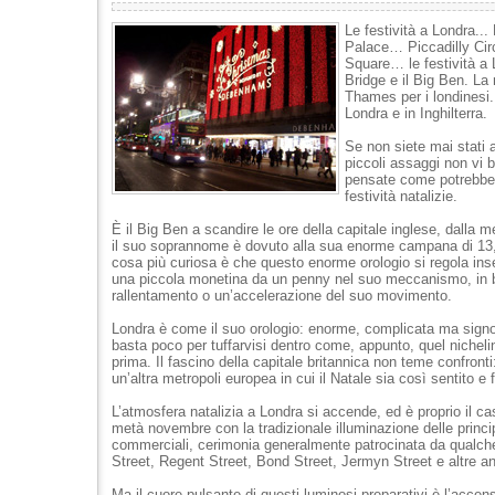
Le festività a Londra..
Palace… Piccadilly Cir
Square… le festività a L
Bridge e il Big Ben. La 
Thames per i londinesi..
Londra e in Inghilterra.
Se non siete mai stati 
piccoli assaggi non vi b
pensate come potrebbe 
festività natalizie.
È il Big Ben a scandire le ore della capitale inglese, dalla m
il suo soprannome è dovuto alla sua enorme campana di 13,
cosa più curiosa è che questo enorme orologio si regola ins
una piccola monetina da un penny nel suo meccanismo, in 
rallentamento o un’accelerazione del suo movimento.
Londra è come il suo orologio: enorme, complicata ma signor
basta poco per tuffarvisi dentro come, appunto, quel nicheli
prima. Il fascino della capitale britannica non teme confronti
un’altra metropoli europea in cui il Natale sia così sentito e 
L’atmosfera natalizia a Londra si accende, ed è proprio il cas
metà novembre con la tradizionale illuminazione delle princip
commerciali, cerimonia generalmente patrocinata da qualche
Street, Regent Street, Bond Street, Jermyn Street e altre a
Ma il cuore pulsante di questi luminosi preparativi è l’accen